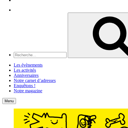
Recherche
Recherche
pour
:
Les évènements
Les activités
Anniversaires
Notre carnet d’adresses
Enquêtons !
Notre magazine
Accueil
Contact
Menu