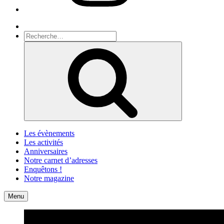
Recherche
Recherche
pour
Recherche
:
Les évènements
Les activités
Anniversaires
Notre carnet d’adresses
Enquêtons !
Notre magazine
Accueil
Contact
Menu