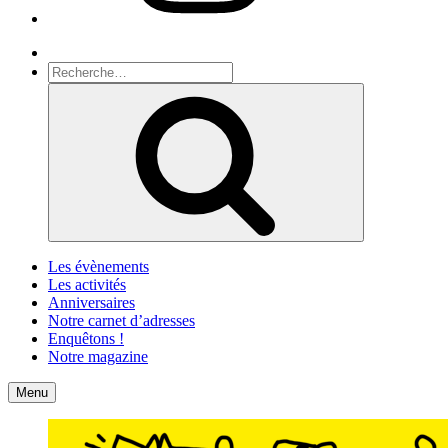
Recherche
Recherche
pour
Recherche
:
Les évènements
Les activités
Anniversaires
Notre carnet d’adresses
Enquêtons !
Notre magazine
Accueil
Contact
Menu