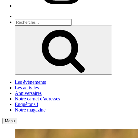
Recherche
Recherche
pour
Recherche
:
Les évènements
Les activités
Anniversaires
Notre carnet d’adresses
Enquêtons !
Notre magazine
Accueil
Contact
Menu