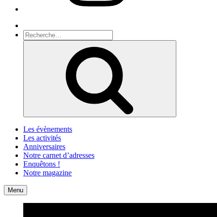
Recherche
Recherche
pour
Recherche
:
Les évènements
Les activités
Anniversaires
Notre carnet d’adresses
Enquêtons !
Notre magazine
Accueil
Contact
Menu