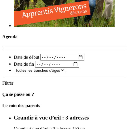
Agenda
Date de début
Date de fin
Filtrer
Ça se passe ou ?
Carto
Le coin des parents
Grandir à vue d’œil : 3 adresses
Grandir à vue d’œil : 3 adresses ! Et de…