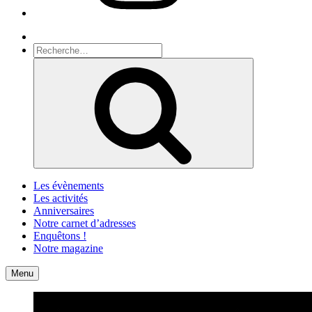
Recherche
Recherche
pour
Recherche
:
Les évènements
Les activités
Anniversaires
Notre carnet d’adresses
Enquêtons !
Notre magazine
Accueil
Contact
Menu