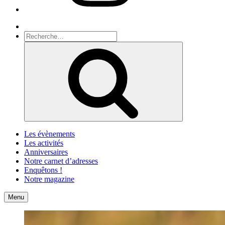
Recherche
Recherche
pour
Recherche
:
Les évènements
Les activités
Anniversaires
Notre carnet d’adresses
Enquêtons !
Notre magazine
Accueil
Contact
Menu