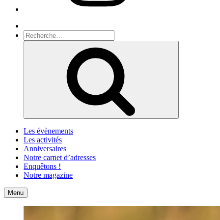
Recherche
Recherche
pour
Recherche
:
Les évènements
Les activités
Anniversaires
Notre carnet d’adresses
Enquêtons !
Notre magazine
Accueil
Contact
Menu