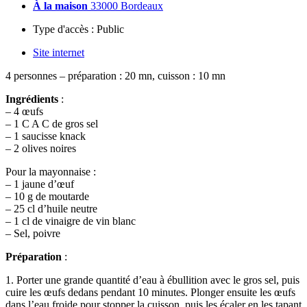
À la maison
33000 Bordeaux
Type d'accès :
Public
Site internet
4 personnes –
préparation : 20 mn,
cuisson : 10 mn
Ingrédients
:
– 4 œufs
– 1 C A C de gros sel
– 1 saucisse knack
– 2 olives noires
Pour la mayonnaise :
– 1 jaune d’œuf
– 10 g de moutarde
– 25 cl d’huile neutre
– 1 cl de vinaigre de vin blanc
– Sel, poivre
Préparation
:
1. Porter une grande quantité d’eau à ébullition avec le gros sel, puis
cuire les œufs dedans pendant 10 minutes. Plonger ensuite les œufs
dans l’eau froide pour stopper la cuisson, puis les écaler en les tapant