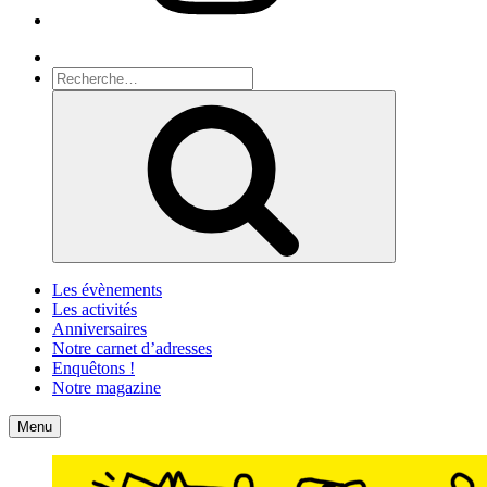
Recherche
Recherche
pour
Recherche
:
Les évènements
Les activités
Anniversaires
Notre carnet d’adresses
Enquêtons !
Notre magazine
Accueil
Contact
Menu