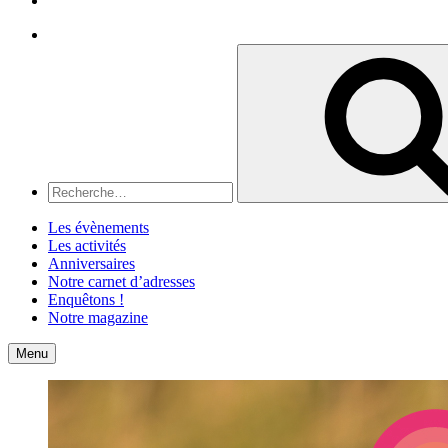
Recherche
Recherche
pour
:
Les évènements
Les activités
Anniversaires
Notre carnet d’adresses
Enquêtons !
Notre magazine
Accueil
Contact
Menu