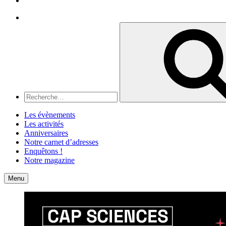
Recherche
Recherche
pour
:
Les évènements
Les activités
Anniversaires
Notre carnet d’adresses
Enquêtons !
Notre magazine
Accueil
Contact
Menu