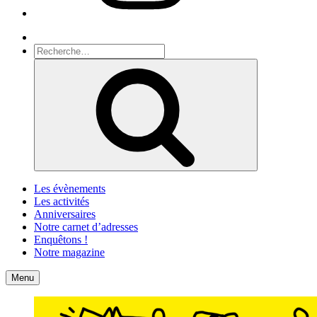
Recherche
Recherche
pour
Recherche
:
Les évènements
Les activités
Anniversaires
Notre carnet d’adresses
Enquêtons !
Notre magazine
Accueil
Contact
Menu