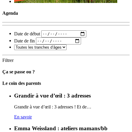
Agenda
Date de début
Date de fin
Filtrer
Ça se passe ou ?
Carto
Le coin des parents
Grandir à vue d’œil : 3 adresses
Grandir à vue d’œil : 3 adresses ! Et de…
En savoir
Emma Weissland : ateliers mamans/bb