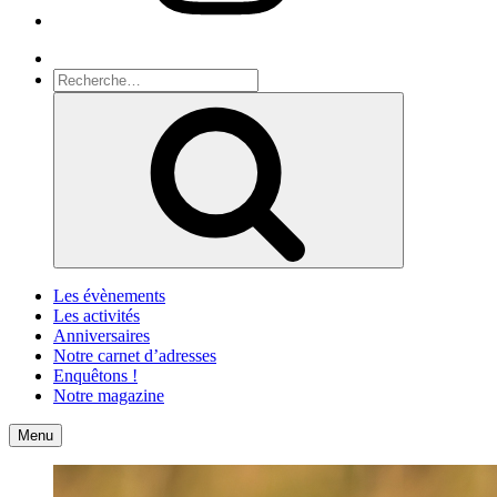
Recherche
Recherche
pour
Recherche
:
Les évènements
Les activités
Anniversaires
Notre carnet d’adresses
Enquêtons !
Notre magazine
Accueil
Contact
Menu