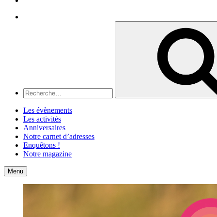
Recherche
Recherche
pour
:
Les évènements
Les activités
Anniversaires
Notre carnet d’adresses
Enquêtons !
Notre magazine
Accueil
Contact
Menu