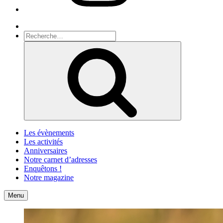
Recherche
Recherche
pour
Recherche
:
Les évènements
Les activités
Anniversaires
Notre carnet d’adresses
Enquêtons !
Notre magazine
Accueil
Contact
Menu