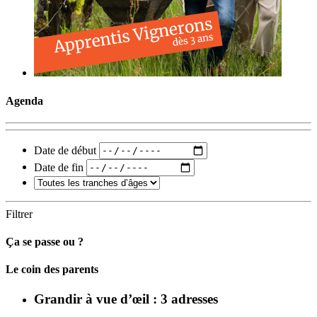
Agenda
Date de début
Date de fin
Filtrer
Ça se passe ou ?
Carto
Le coin des parents
Grandir à vue d’œil : 3 adresses