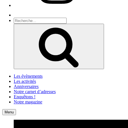
Recherche
Recherche
pour
Recherche
:
Les évènements
Les activités
Anniversaires
Notre carnet d’adresses
Enquêtons !
Notre magazine
Accueil
Contact
Menu