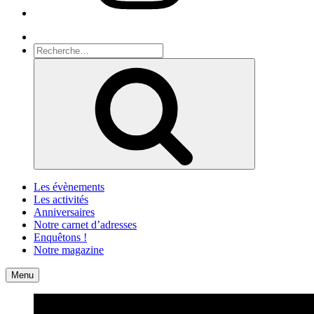
Recherche
Recherche
pour
Recherche
:
Les évènements
Les activités
Anniversaires
Notre carnet d’adresses
Enquêtons !
Notre magazine
Accueil
Contact
Menu