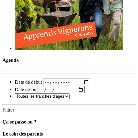
Agenda
Date de début
Date de fin
Filtrer
Ça se passe ou ?
Carto
Le coin des parents