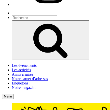
Recherche
Recherche
pour
Recherche
:
Les évènements
Les activités
Anniversaires
Notre carnet d’adresses
Enquêtons !
Notre magazine
Accueil
Contact
Menu