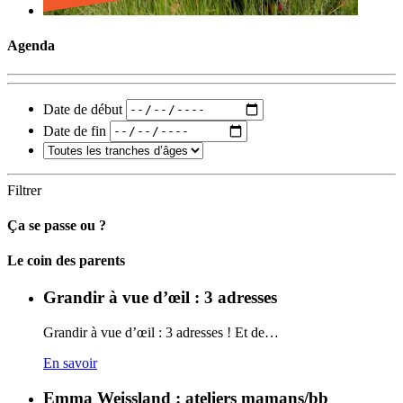
Agenda
Date de début
Date de fin
Filtrer
Ça se passe ou ?
Carto
Le coin des parents
Grandir à vue d’œil : 3 adresses
Grandir à vue d’œil : 3 adresses ! Et de…
En savoir
Emma Weissland : ateliers mamans/bb