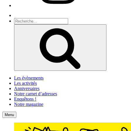
Recherche
Recherche
pour
Recherche
:
Les évènements
Les activités
Anniversaires
Notre carnet d’adresses
Enquêtons !
Notre magazine
Accueil
Contact
Menu