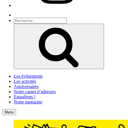
Recherche
Recherche
pour
Recherche
:
Les évènements
Les activités
Anniversaires
Notre carnet d’adresses
Enquêtons !
Notre magazine
Accueil
Contact
Menu