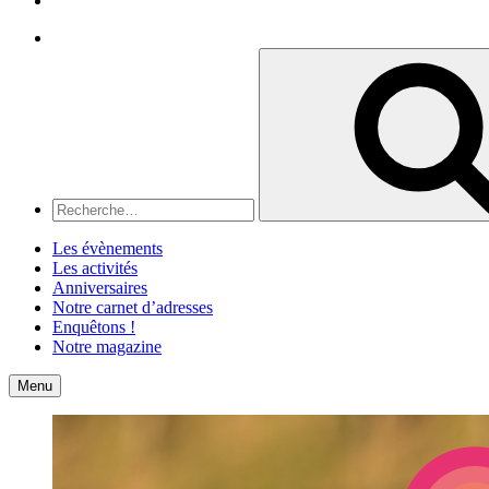
Recherche
Recherche
pour
:
Les évènements
Les activités
Anniversaires
Notre carnet d’adresses
Enquêtons !
Notre magazine
Accueil
Contact
Menu