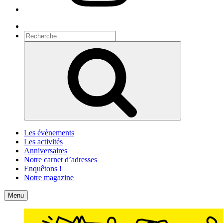
Recherche
Recherche
pour
Recherche
:
Les évènements
Les activités
Anniversaires
Notre carnet d’adresses
Enquêtons !
Notre magazine
Accueil
Contact
Menu