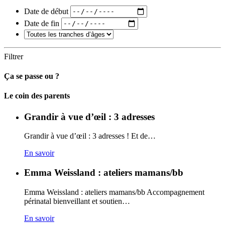
Date de début
Date de fin
Filtrer
Ça se passe ou ?
Carto
Le coin des parents
Grandir à vue d’œil : 3 adresses
Grandir à vue d’œil : 3 adresses ! Et de…
En savoir
Emma Weissland : ateliers mamans/bb
Emma Weissland : ateliers mamans/bb Accompagnement
périnatal bienveillant et soutien…
En savoir