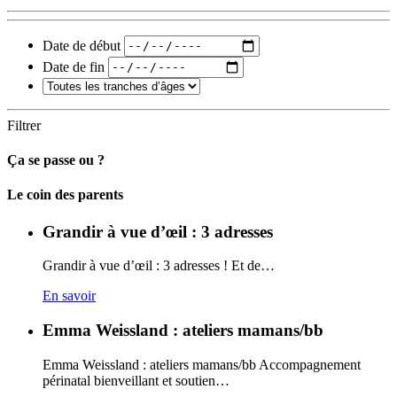
Date de début
Date de fin
Filtrer
Ça se passe ou ?
Carto
Le coin des parents
Grandir à vue d’œil : 3 adresses
Grandir à vue d’œil : 3 adresses ! Et de…
En savoir
Emma Weissland : ateliers mamans/bb
Emma Weissland : ateliers mamans/bb Accompagnement
périnatal bienveillant et soutien…