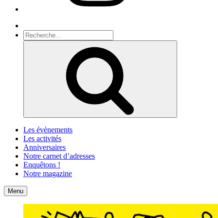
Recherche
Recherche
pour
Recherche
:
Les évènements
Les activités
Anniversaires
Notre carnet d’adresses
Enquêtons !
Notre magazine
Accueil
Contact
Menu