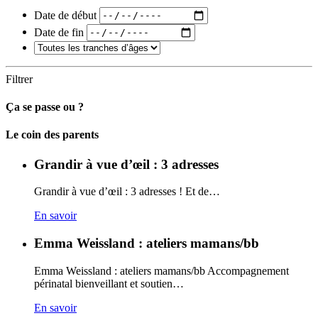
Date de début
Date de fin
Filtrer
Ça se passe ou ?
Carto
Le coin des parents
Grandir à vue d’œil : 3 adresses
Grandir à vue d’œil : 3 adresses ! Et de…
En savoir
Emma Weissland : ateliers mamans/bb
Emma Weissland : ateliers mamans/bb Accompagnement
périnatal bienveillant et soutien…
En savoir