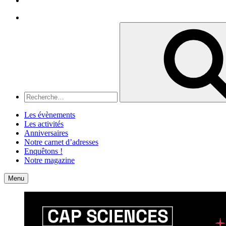
Recherche
Recherche
pour
:
Les évènements
Les activités
Anniversaires
Notre carnet d’adresses
Enquêtons !
Notre magazine
Accueil
Contact
Menu