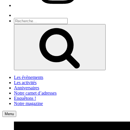
Recherche
Recherche
pour
Recherche
:
Les évènements
Les activités
Anniversaires
Notre carnet d’adresses
Enquêtons !
Notre magazine
Accueil
Contact
Menu