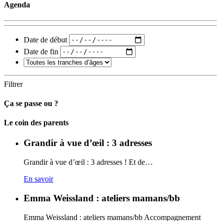
Agenda
Date de début
Date de fin
Filtrer
Ça se passe ou ?
Carto
Le coin des parents
Grandir à vue d’œil : 3 adresses
Grandir à vue d’œil : 3 adresses ! Et de…
En savoir
Emma Weissland : ateliers mamans/bb
Emma Weissland : ateliers mamans/bb Accompagnement