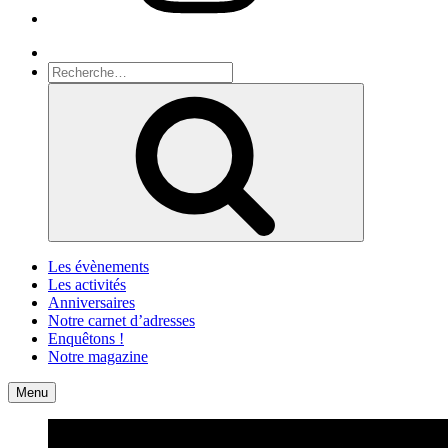
Recherche
Recherche
pour
Recherche
:
Les évènements
Les activités
Anniversaires
Notre carnet d’adresses
Enquêtons !
Notre magazine
Accueil
Contact
Menu