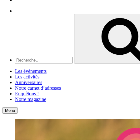
Recherche
Recherche
pour
:
Les évènements
Les activités
Anniversaires
Notre carnet d’adresses
Enquêtons !
Notre magazine
Accueil
Contact
Menu