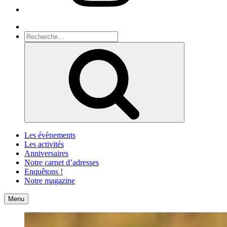
Recherche
Recherche
pour
Recherche
:
Les évènements
Les activités
Anniversaires
Notre carnet d’adresses
Enquêtons !
Notre magazine
Accueil
Contact
Menu