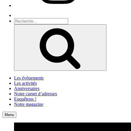
Recherche
Recherche
pour
Recherche
:
Les évènements
Les activités
Anniversaires
Notre carnet d’adresses
Enquêtons !
Notre magazine
Accueil
Contact
Menu