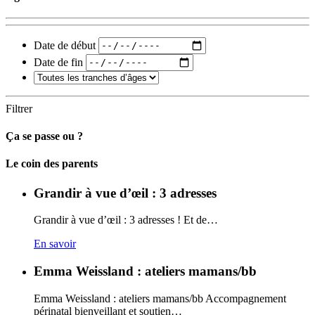
Date de début
Date de fin
Filtrer
Ça se passe ou ?
Carto
Le coin des parents
Grandir à vue d’œil : 3 adresses
Grandir à vue d’œil : 3 adresses ! Et de…
En savoir
Emma Weissland : ateliers mamans/bb
Emma Weissland : ateliers mamans/bb Accompagnement
périnatal bienveillant et soutien…