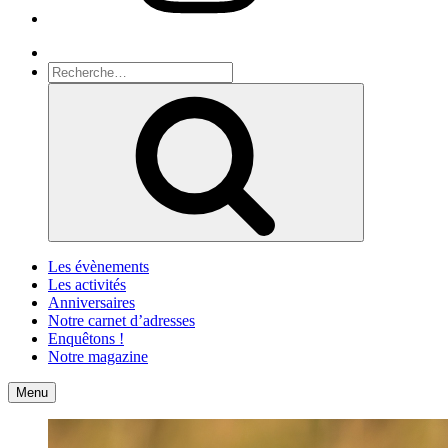
Recherche
Recherche
pour
Recherche
:
Les évènements
Les activités
Anniversaires
Notre carnet d’adresses
Enquêtons !
Notre magazine
Accueil
Contact
Menu