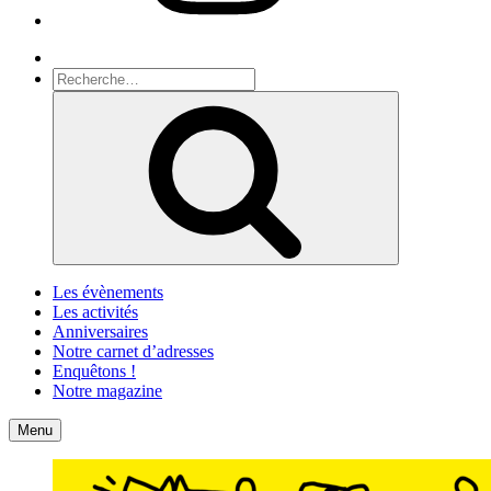
Recherche
Recherche
pour
Recherche
:
Les évènements
Les activités
Anniversaires
Notre carnet d’adresses
Enquêtons !
Notre magazine
Accueil
Contact
Menu