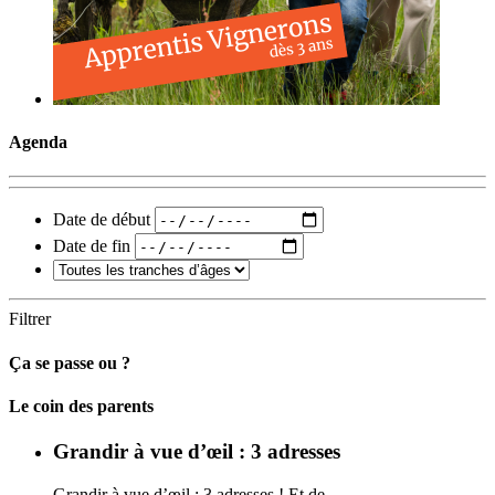
Agenda
Date de début
Date de fin
Filtrer
Ça se passe ou ?
Carto
Le coin des parents
Grandir à vue d’œil : 3 adresses
Grandir à vue d’œil : 3 adresses ! Et de…