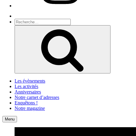
Recherche
Recherche
pour
Recherche
:
Les évènements
Les activités
Anniversaires
Notre carnet d’adresses
Enquêtons !
Notre magazine
Accueil
Contact
Menu