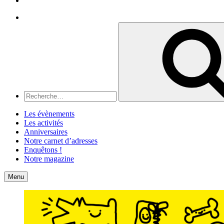
Recherche
Recherche
pour
:
Les évènements
Les activités
Anniversaires
Notre carnet d’adresses
Enquêtons !
Notre magazine
Accueil
Contact
Menu