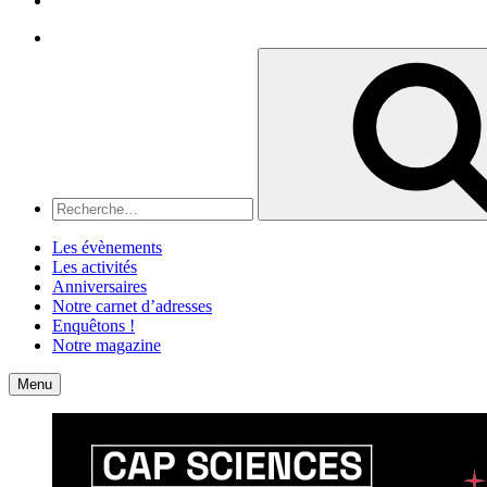
Recherche
Recherche
pour
:
Les évènements
Les activités
Anniversaires
Notre carnet d’adresses
Enquêtons !
Notre magazine
Accueil
Contact
Menu