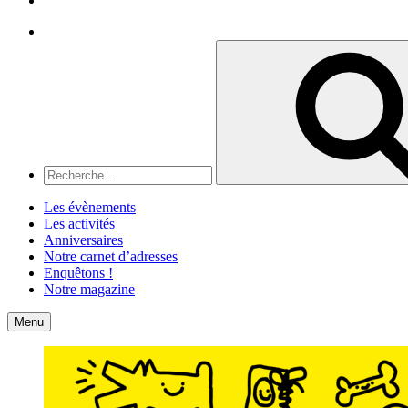
Recherche
Recherche
pour
:
Les évènements
Les activités
Anniversaires
Notre carnet d’adresses
Enquêtons !
Notre magazine
Accueil
Contact
Menu