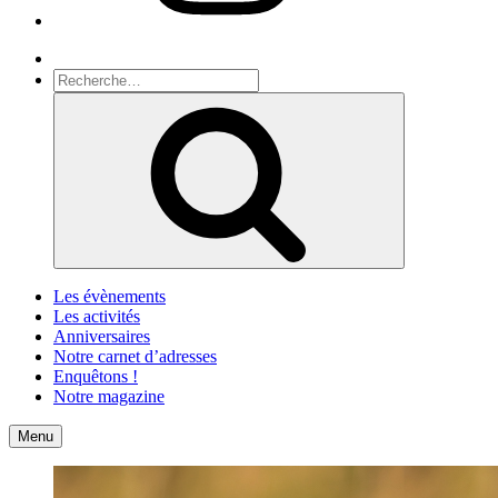
Recherche
Recherche
pour
Recherche
:
Les évènements
Les activités
Anniversaires
Notre carnet d’adresses
Enquêtons !
Notre magazine
Accueil
Contact
Menu