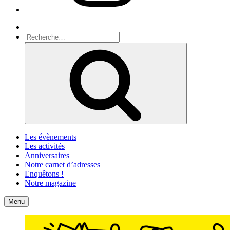
Recherche
Recherche
pour
Recherche
:
Les évènements
Les activités
Anniversaires
Notre carnet d’adresses
Enquêtons !
Notre magazine
Accueil
Contact
Menu