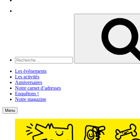
Recherche
Recherche
pour
:
Les évènements
Les activités
Anniversaires
Notre carnet d’adresses
Enquêtons !
Notre magazine
Accueil
Contact
Menu