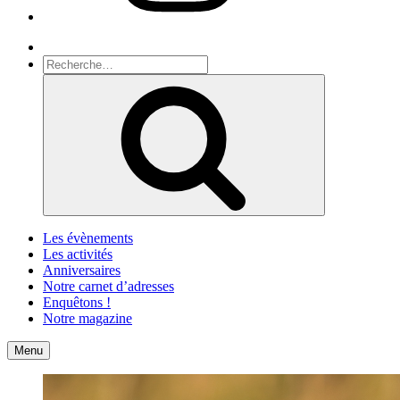
Recherche
Recherche
pour
Recherche
:
Les évènements
Les activités
Anniversaires
Notre carnet d’adresses
Enquêtons !
Notre magazine
Accueil
Contact
Menu