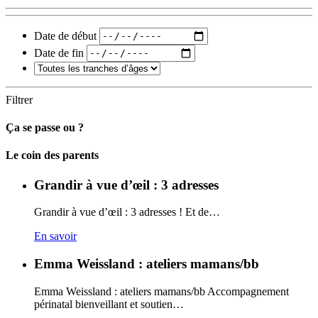
Date de début
Date de fin
Filtrer
Ça se passe ou ?
Carto
Le coin des parents
Grandir à vue d’œil : 3 adresses
Grandir à vue d’œil : 3 adresses ! Et de…
En savoir
Emma Weissland : ateliers mamans/bb
Emma Weissland : ateliers mamans/bb Accompagnement
périnatal bienveillant et soutien…