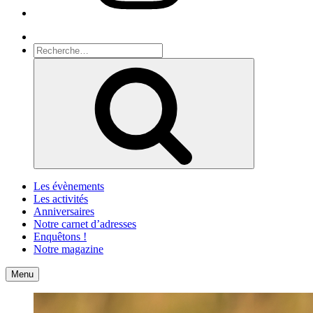
Recherche
Recherche
pour
Recherche
:
Les évènements
Les activités
Anniversaires
Notre carnet d’adresses
Enquêtons !
Notre magazine
Accueil
Contact
Menu