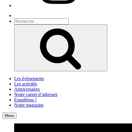
Recherche
Recherche
pour
Recherche
:
Les évènements
Les activités
Anniversaires
Notre carnet d’adresses
Enquêtons !
Notre magazine
Accueil
Contact
Menu