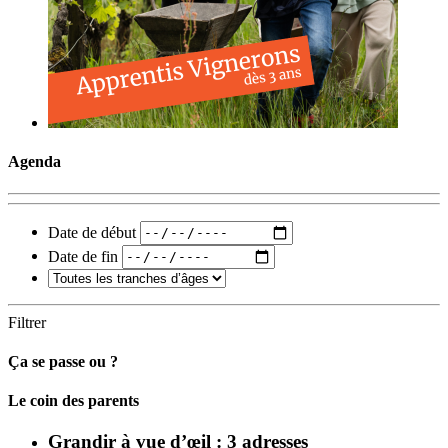
Agenda
Date de début
Date de fin
Filtrer
Ça se passe ou ?
Carto
Le coin des parents
Grandir à vue d’œil : 3 adresses