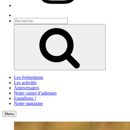
Recherche
Recherche
pour
Recherche
:
Les évènements
Les activités
Anniversaires
Notre carnet d’adresses
Enquêtons !
Notre magazine
Accueil
Contact
Menu