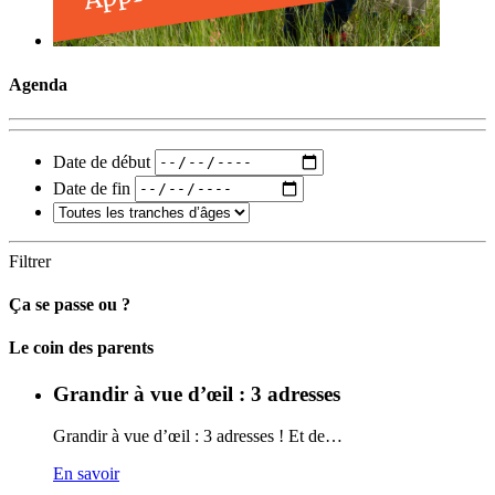
Agenda
Date de début
Date de fin
Filtrer
Ça se passe ou ?
Carto
Le coin des parents
Grandir à vue d’œil : 3 adresses
Grandir à vue d’œil : 3 adresses ! Et de…
En savoir