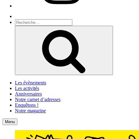
Recherche
Recherche
pour
Recherche
:
Les évènements
Les activités
Anniversaires
Notre carnet d’adresses
Enquêtons !
Notre magazine
Accueil
Contact
Menu