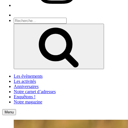
Recherche
Recherche
pour
Recherche
:
Les évènements
Les activités
Anniversaires
Notre carnet d’adresses
Enquêtons !
Notre magazine
Accueil
Contact
Menu