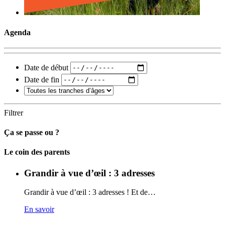
Agenda
Date de début
Date de fin
Filtrer
Ça se passe ou ?
Carto
Le coin des parents
Grandir à vue d’œil : 3 adresses
Grandir à vue d’œil : 3 adresses ! Et de…
En savoir