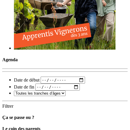
Agenda
Date de début
Date de fin
Filtrer
Ça se passe ou ?
Carto
Le coin des parents