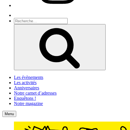
Recherche
Recherche
pour
Recherche
:
Les évènements
Les activités
Anniversaires
Notre carnet d’adresses
Enquêtons !
Notre magazine
Accueil
Contact
Menu