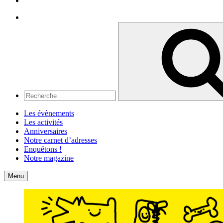
Recherche
Recherche
pour
:
Les évènements
Les activités
Anniversaires
Notre carnet d’adresses
Enquêtons !
Notre magazine
Accueil
Contact
Menu