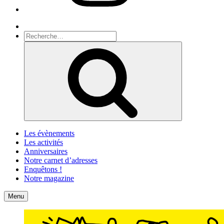
Recherche
Recherche
pour
Recherche
:
Les évènements
Les activités
Anniversaires
Notre carnet d’adresses
Enquêtons !
Notre magazine
Accueil
Contact
Menu