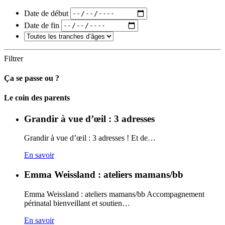
Date de début
Date de fin
Filtrer
Ça se passe ou ?
Carto
Le coin des parents
Grandir à vue d’œil : 3 adresses
Grandir à vue d’œil : 3 adresses ! Et de…
En savoir
Emma Weissland : ateliers mamans/bb
Emma Weissland : ateliers mamans/bb Accompagnement
périnatal bienveillant et soutien…
En savoir