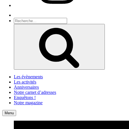
Recherche
Recherche
pour
Recherche
:
Les évènements
Les activités
Anniversaires
Notre carnet d’adresses
Enquêtons !
Notre magazine
Accueil
Contact
Menu