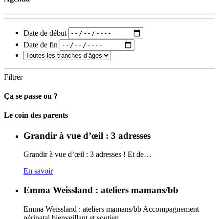
Date de début
Date de fin
Filtrer
Ça se passe ou ?
Carto
Le coin des parents
Grandir à vue d’œil : 3 adresses
Grandir à vue d’œil : 3 adresses ! Et de…
En savoir
Emma Weissland : ateliers mamans/bb
Emma Weissland : ateliers mamans/bb Accompagnement
périnatal bienveillant et soutien…