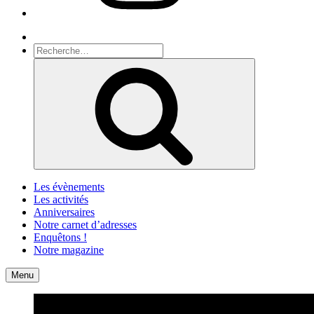
Recherche
Recherche
pour
Recherche
:
Les évènements
Les activités
Anniversaires
Notre carnet d’adresses
Enquêtons !
Notre magazine
Accueil
Contact
Menu